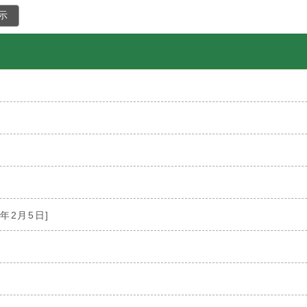
示
]
0年2月5日]