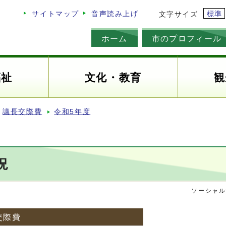
標準
サイトマップ
音声読み上げ
文字サイズ
ホーム
市のプロフィール
福祉
文化・教育
観
議長交際費
令和5年度
況
ソーシャル
交際費