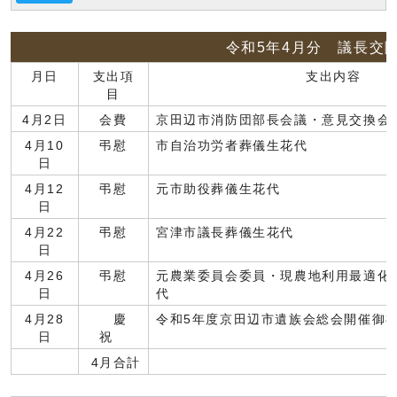
令和5年4月分 議長交
月日
支出項
支出内容
目
4月2日
会費
京田辺市消防団部長会議・意見交換会
4月10
弔慰
市自治功労者葬儀生花代
日
4月12
弔慰
元市助役葬儀生花代
日
4月22
弔慰
宮津市議長葬儀生花代
日
4月26
弔慰
元農業委員会委員・現農地利用最適化
日
代
4月28
慶
令和5年度京田辺市遺族会総会開催御
日
祝
4月合計