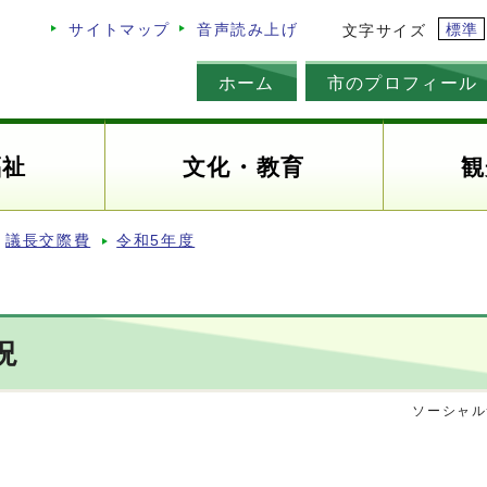
標準
サイトマップ
音声読み上げ
文字サイズ
ホーム
市のプロフィール
福祉
文化・教育
観
議長交際費
令和5年度
況
ソーシャル