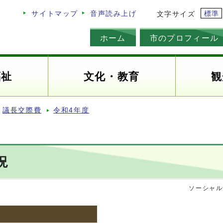
標準
サイトマップ
音声読み上げ
文字サイズ
ホーム
市のプロフィール
福祉
文化・教育
観
議長交際費
令和4年度
況
ソーシャル