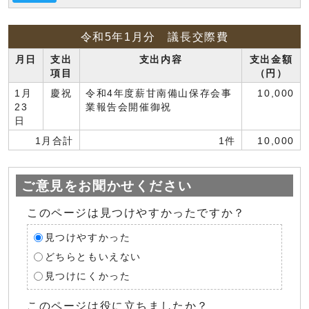
令和5年1月分 議長交際費
月日
支出
支出内容
支出金額
項目
（円）
1月
慶祝
令和4年度薪甘南備山保存会事
10,000
23
業報告会開催御祝
日
1月合計
1件
10,000
ご意見をお聞かせください
このページは見つけやすかったですか？
見つけやすかった
どちらともいえない
見つけにくかった
このページは役に立ちましたか？