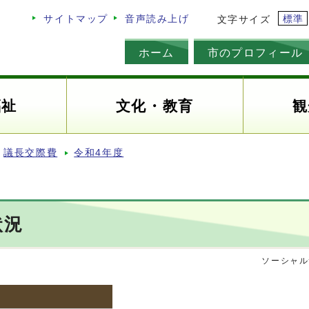
標準
サイトマップ
音声読み上げ
文字サイズ
ホーム
市のプロフィール
福祉
文化・教育
観
議長交際費
令和4年度
状況
ソーシャル