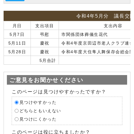
令和4年5月分 議長交
月日
支出項目
支出内容
5月7日
弔慰
市関係団体葬儀生花代
5月11日
慶祝
令和4年度京田辺市老人クラブ連
5月28日
慶祝
令和4年度大住隼人舞保存会総会
5月合計
ご意見をお聞かせください
このページは見つけやすかったですか？
見つけやすかった
どちらともいえない
見つけにくかった
このページは役に立ちましたか？