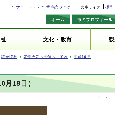
標準
サイトマップ
音声読み上げ
文字サイズ
ホーム
市のプロフィール
福祉
文化・教育
観
議会情報
定例会等の開催のご案内
平成19年
0月18日）
ソーシャル