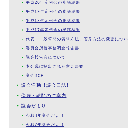
平成20年定例会の審議結果
平成19年定例会の審議結果
平成18年定例会の審議結果
平成17年定例会の審議結果
代表・一般質問の質問方法、答弁方法の変更につ
委員会所管事務調査報告書
議会報告会について
本会議に提出された意見書案
議会BCP
議会活動【議会日誌】
傍聴・請願のご案内
議会だより
令和8年議会だより
令和7年議会だより