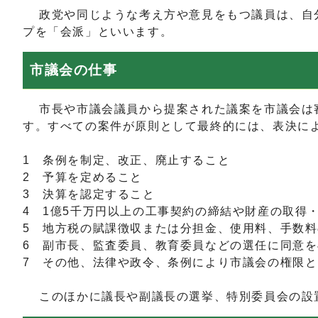
政党や同じような考え方や意見をもつ議員は、自分
プを「会派」といいます。
市議会の仕事
市長や市議会議員から提案された議案を市議会は審
す。すべての案件が原則として最終的には、表決に
1 条例を制定、改正、廃止すること
2 予算を定めること
3 決算を認定すること
4 1億5千万円以上の工事契約の締結や財産の取得
5 地方税の賦課徴収または分担金、使用料、手数
6 副市長、監査委員、教育委員などの選任に同意
7 その他、法律や政令、条例により市議会の権限
このほかに議長や副議長の選挙、特別委員会の設