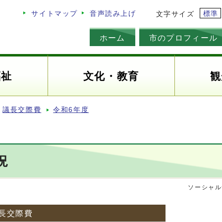
標準
サイトマップ
音声読み上げ
文字サイズ
ホーム
市のプロフィール
福祉
文化・教育
観
議長交際費
令和6年度
況
ソーシャル
議長交際費