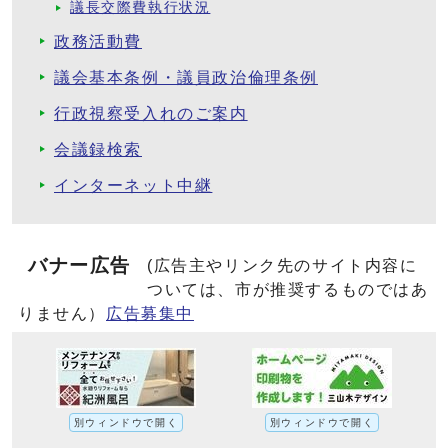
議長交際費執行状況
政務活動費
議会基本条例・議員政治倫理条例
行政視察受入れのご案内
会議録検索
インターネット中継
バナー広告
(広告主やリンク先のサイト内容に
ついては、市が推奨するものではあ
りません）
広告募集中
別ウィンドウで開く
別ウィンドウで開く