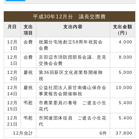
平成30年12月分 議長交際費
月日
支出
支出内容
支出金額
項目
（円）
12月
会費
祝園分屯地創立58周年祝賀会
4,000
1日
会費
12月
会費
京田辺市消防団部長会議、意見
8,000
1日
交換会会費
12月
慶祝
第36回薪区文化産業祭開催御
5,000
2日
祝
12月
慶祝
公益社団法人薪甘南備山保存会
10,000
14日
事業報告会開催御祝
12月
弔慰
市農業委員の養母 ご逝去小生
5,400
15日
花代
12月
弔慰
市関連団体役員 ご逝去小生花
5,400
21日
代
12月合計
6件
37,800