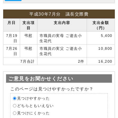
平成30年7月分 議長交際費
月日
支出項
支出内容
支出金額
目
（円）
7月19
弔慰
市職員の実母 ご逝去小
5,400
日
生花代
7月26
弔慰
市職員の実父 ご逝去小
10,800
日
生花代
7月合計
2件
16,200
ご意見をお聞かせください
このページは見つけやすかったですか？
見つけやすかった
どちらともいえない
見つけにくかった