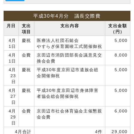
平成30年4月分 議長交際費
月日
支出
支出内容
支出金額
項目
（円）
4月
慶祝
医療法人社団石鎚会
5,000
1日
やすらぎ保育園竣工式開催御祝
4月
会費
京田辺市消防団部長会議意見交
8,000
1日
換会会費
4月
慶祝
平成30年度京田辺市遺族会総
5,000
23
会開催御祝
日
4月
慶祝
平成30年度京田辺市身体障害
5,000
27
者協会総会開催御祝
日
4月
会費
京田辺市社会体育協会主催懇親
6,000
29
会会費
日
4月合計
4件
29,000