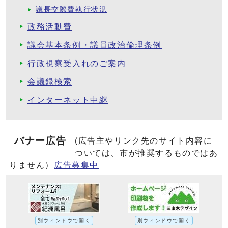
議長交際費執行状況
政務活動費
議会基本条例・議員政治倫理条例
行政視察受入れのご案内
会議録検索
インターネット中継
バナー広告
(広告主やリンク先のサイト内容に
ついては、市が推奨するものではあ
りません）
広告募集中
別ウィンドウで開く
別ウィンドウで開く