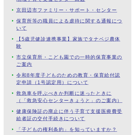
京田辺市ファミリー・サポート・センター
保育所等の職員による虐待に関する通報につ
いて
【5歳児健診連携事業】家族でタナベジ農体
験
市立保育所・こども園での一時的保育事業の
ご案内
令和8年度子どものための教育・保育給付認
定申請（1号認定用）について
救急車を呼ぶべきか判断に迷ったときに
（「救急安心センターきょうと」のご案内）
健康保険証の廃止に伴う子育て支援医療費受
給者証の交付手続きについて
「子どもの権利条約」を知っていますか？