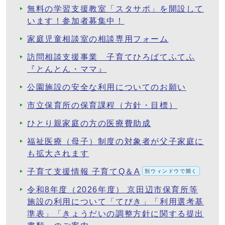
無料の学習支援教室「スタサポ」を開設して
います！参加者募集中！
家庭児童相談室の相談専用フォーム
訪問相談支援事業 子育てひろばてふてふ
『とんとん・ママ』
公園施設の安全な利用についてのお願い
市立保育所の保育課程（方針・目標）
ひとり親家庭の方の医療費助成
福祉医療（母子）制度の対象者が父子家庭に
も拡大されます
子育て支援情報 子育てQ＆A
別ウィンドウで開く
令和8年度（2026年度） 京田辺市保育所等
施設の利用について「てびき」「利用選考基
準表」「きょうだいの調整方針に関する提出