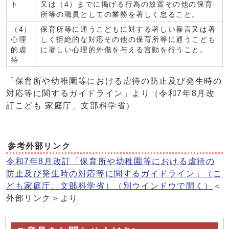
ト
又は（4）までに掲げる行為の放置その他の保育
所等の職員としての業務を著しく怠ること。
（4）
保育所等に通うこどもに対する著しい暴言又は著
心理
しく拒絶的な対応その他の保育所等に通うこども
的虐
に著しい心理的外傷を与える言動を行うこと。
待
「保育所や幼稚園等における虐待の防止及び発生時の
対応等に関するガイドライン」より（令和7年8月改
訂こども 家庭庁、文部科学省）
参考外部リンク
令和7年8月改訂「保育所や幼稚園等における虐待の
防止及び発生時の対応等に関するガイドライン」（こ
ども家庭庁、文部科学省）
（別ウインドウで開く）
＜
外部リンク＞より