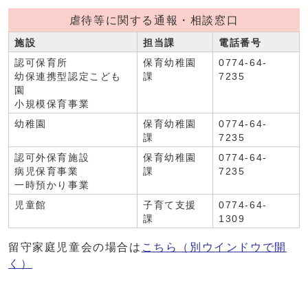
虐待等に関する通報・相談窓口
施設
担当課
電話番号
認可保育所
保育幼稚園
0774-64-
幼保連携型認定こども
課
7235
園
小規模保育事業
幼稚園
保育幼稚園
0774-64-
課
7235
認可外保育施設
保育幼稚園
0774-64-
病児保育事業
課
7235
一時預かり事業
児童館
子育て支援
0774-64-
課
1309
留守家庭児童会の場合は
こちら
（別ウインドウで開
く）