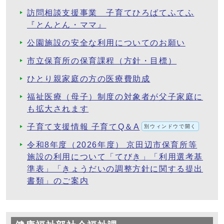
訪問相談支援事業 子育てひろばてふてふ
『とんとん・ママ』
公園施設の安全な利用についてのお願い
市立保育所の保育課程（方針・目標）
ひとり親家庭の方の医療費助成
福祉医療（母子）制度の対象者が父子家庭に
も拡大されます
子育て支援情報 子育てQ＆A
別ウィンドウで開く
令和8年度（2026年度） 京田辺市保育所等
施設の利用について「てびき」「利用選考基
準表」「きょうだいの調整方針に関する提出
書類」のご案内