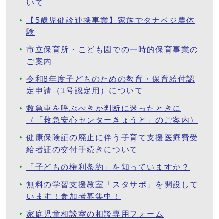
いて
【5歳児健診連携事業】家族でタナベジ農体
験
市立保育所・こども園での一時的保育事業の
ご案内
令和8年度子どものための教育・保育給付認
定申請（1号認定用）について
救急車を呼ぶべきか判断に迷ったときに
（「救急安心センターきょうと」のご案内）
健康保険証の廃止に伴う子育て支援医療費受
給者証の交付手続きについて
「子どもの権利条約」を知っていますか？
無料の学習支援教室「スタサポ」を開設して
います！参加者募集中！
家庭児童相談室の相談専用フォーム