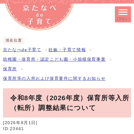
メニュー
スマートフォン表示用の情報をスキップ
現在位置
京たなべde子育て
妊娠・子育て情報
幼稚園・保育所・認定こども園・小規模保育事業
保育所
保育所等の入所および保育要件に関するお知らせ
令和8年度（2026年度）保育所等入所
（転所）調整結果について
[2026年8月1日]
ID:23461