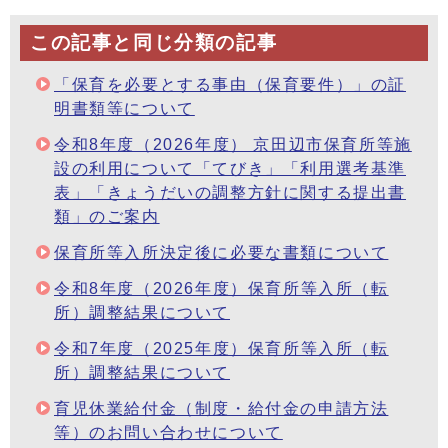
この記事と同じ分類の記事
「保育を必要とする事由（保育要件）」の証
明書類等について
令和8年度（2026年度） 京田辺市保育所等施
設の利用について「てびき」「利用選考基準
表」「きょうだいの調整方針に関する提出書
類」のご案内
保育所等入所決定後に必要な書類について
令和8年度（2026年度）保育所等入所（転
所）調整結果について
令和7年度（2025年度）保育所等入所（転
所）調整結果について
育児休業給付金（制度・給付金の申請方法
等）のお問い合わせについて