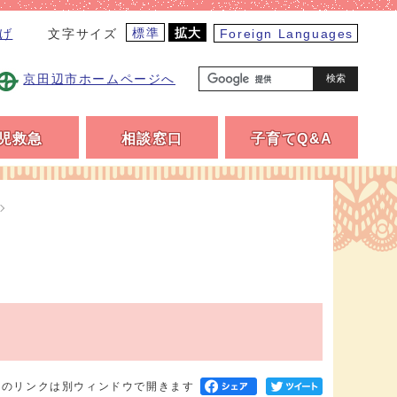
標準
拡大
げ
Foreign Languages
文字サイズ
京田辺市ホームページへ
検索
児救急
相談窓口
子育てQ&A
へのリンクは別ウィンドウで開きます