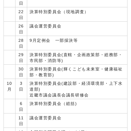
日
22
決算特別委員会（現地調査）
日
26
議会運営委員会
日
28
9月定例会 一部採決等
日
29
決算特別委員会(直轄・企画政策部・総務部・
日
市民部・消防等)
30
決算特別委員会(輝くこども未来室・健康福祉
日
部・教育部)
10
3
決算特別委員会(建設部・経済環境部・上下水
月
日
道部)
近畿市議会議長会議長研修会
6
決算特別委員会（総括)
日
11
議会運営委員会
日