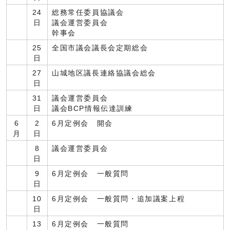
24
総務常任委員協議会
日
議会運営委員会
幹事会
25
全国市議会議長会定期総会
日
27
山城地区議長連絡協議会総会
日
31
議会運営委員会
日
議会BCP情報伝達訓練
6
2
6月定例会 開会
月
日
8
議会運営委員会
日
9
6月定例会 一般質問
日
10
6月定例会 一般質問・追加議案上程
日
13
6月定例会 一般質問