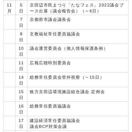
11
5
京田辺市民まつり「たなフェス」2022議会ブ
月
日
ース出展（議会報告会）（～6日）
7
京都府市議会議長会
日
8
文教福祉常任委員協議会
日
10
議会運営委員会（個人情報保護条例）
日
11
広報広聴特別委員会
日
14
総務常任委員会管外視察（～15日）
日
15
枚方京田辺環境施設組合議会 定例会
日
16
総務常任委員協議会
日
17
建設経済常任委員協議会
日
議会BCP対策会議