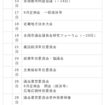
13
全国都市問題会議（～14日）
日
17
9月定例会 一部採決等
日
18
近畿地方治水大会
日
19
全国市議会議長会研究フォーラム（～20日）
日
21
建設経済常任委員会
日
24
総務常任委員会・協議会
日
25
文教福祉常任委員会
日
26
議会運営委員会
日
9月定例会 閉会（採決等）
広報広聴特別委員会
28
議会運営委員会管外視察研修
日