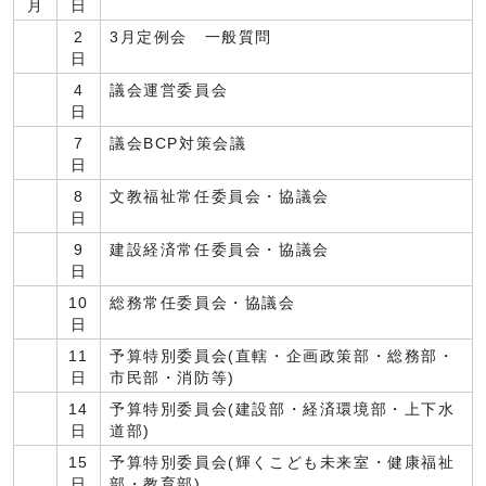
月
日
2
3月定例会 一般質問
日
4
議会運営委員会
日
7
議会BCP対策会議
日
8
文教福祉常任委員会・協議会
日
9
建設経済常任委員会・協議会
日
10
総務常任委員会・協議会
日
11
予算特別委員会(直轄・企画政策部・総務部・
日
市民部・消防等)
14
予算特別委員会(建設部・経済環境部・上下水
日
道部)
15
予算特別委員会(輝くこども未来室・健康福祉
日
部・教育部)