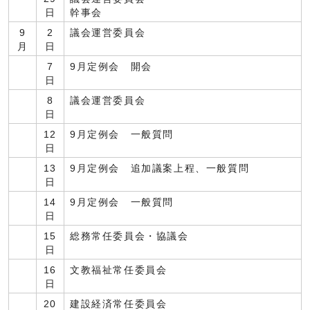
日
幹事会
9
2
議会運営委員会
月
日
7
9月定例会 開会
日
8
議会運営委員会
日
12
9月定例会 一般質問
日
13
9月定例会 追加議案上程、一般質問
日
14
9月定例会 一般質問
日
15
総務常任委員会・協議会
日
16
文教福祉常任委員会
日
20
建設経済常任委員会