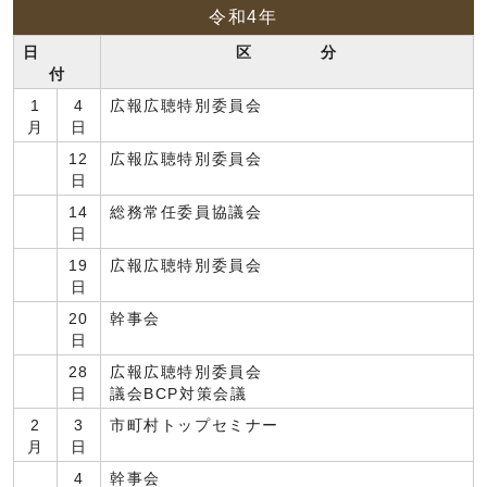
令和4年
日
区 分
付
1
4
広報広聴特別委員会
月
日
12
広報広聴特別委員会
日
14
総務常任委員協議会
日
19
広報広聴特別委員会
日
20
幹事会
日
28
広報広聴特別委員会
日
議会BCP対策会議
2
3
市町村トップセミナー
月
日
4
幹事会