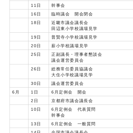
11日
幹事会
16日
臨時議会 開会閉会
18日
近畿市議会議長会
田辺東小学校議場見学
19日
普賢寺小学校議場見学
20日
薪小学校議場見学
25日
正副議長・理事者懇談会
議会運営委員会
26日
総務常任委員協議会
大住小学校議場見学
30日
議会運営委員会
6月
1日
6月定例会 開会
2日
京都府市議会議長会
10日
6月定例会 代表質問
幹事会
13日
6月定例会 一般質問
14日
全国市議会議長会