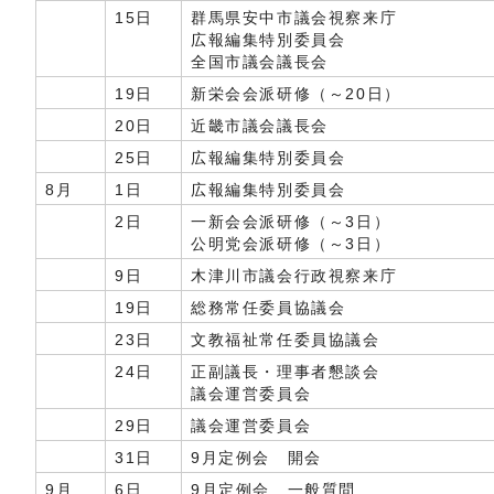
15日
群馬県安中市議会視察来庁
広報編集特別委員会
全国市議会議長会
19日
新栄会会派研修（～20日）
20日
近畿市議会議長会
25日
広報編集特別委員会
8月
1日
広報編集特別委員会
2日
一新会会派研修（～3日）
公明党会派研修（～3日）
9日
木津川市議会行政視察来庁
19日
総務常任委員協議会
23日
文教福祉常任委員協議会
24日
正副議長・理事者懇談会
議会運営委員会
29日
議会運営委員会
31日
9月定例会 開会
9月
6日
9月定例会 一般質問