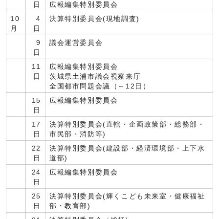
日
広報編集特別委員会
10
4
決算特別委員会(現地調査)
月
日
9
議会運営委員会
日
11
広報編集特別委員会
日
茨城県土浦市議会視察来庁
全国都市問題会議（～12日）
15
広報編集特別委員会
日
17
決算特別委員会(直轄・企画政策部・総務部・
日
市民部・消防等)
22
決算特別委員会(建設部・経済環境部・上下水
日
道部)
24
広報編集特別委員会
日
25
決算特別委員会(輝くこども未来室・健康福祉
日
部・教育部)