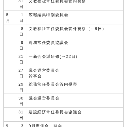
31
文教福祉常任委員会管内視察
日
8
1
広報編集特別委員会
月
日
8
文教福祉常任委員会管外視察（～9日）
日
9
総務常任委員協議会
日
21
一新会会派研修(～22日)
日
27
議会運営委員会
日
幹事会
29
総務常任委員会管内視察
日
30
議会運営委員会
日
31
建設経済常任委員会協議会
日
9
3
9月定例会 開会