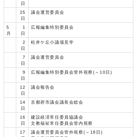
日
25
議会運営委員会
日
5
1
広報編集特別委員会
月
日
2
松井ケ丘小議場見学
日
7
議会運営委員会
日
9
広報編集特別委員会管外視察(～10日)
日
12
議会報告会
日
14
京都府市議会議長会総会
日
16
建設経済常任委員協議会
日
文教福祉常任委員会管内視察
17
議会運営委員会管外視察(～18日)