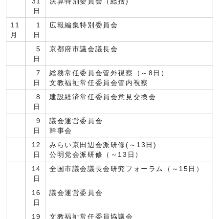
31
決算特別委員会（総括)
日
11
1
広報編集特別委員会
月
日
5
京都府市議会議長会
日
7
総務常任委員会管外視察（～8日）
日
文教福祉常任委員会管内視察
8
建設経済常任委員会意見交換会
日
9
議会運営委員会
日
幹事会
12
みらい京田辺会派研修(～13日)
日
公明党会派研修（～13日）
14
全国市議会議長会研究フォーラム（～15日）
日
16
議会運営委員会
日
19
文教福祉常任委員協議会