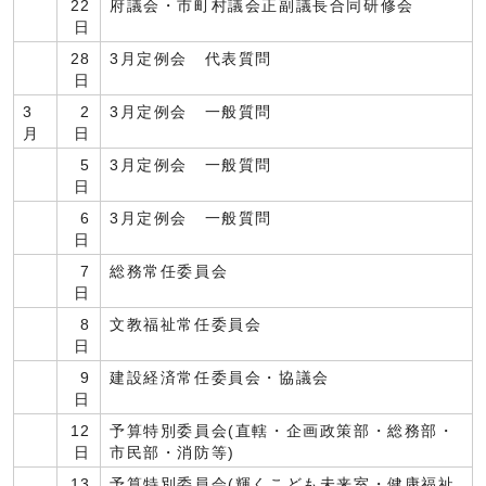
22
府議会・市町村議会正副議長合同研修会
日
28
3月定例会 代表質問
日
3
2
3月定例会 一般質問
月
日
5
3月定例会 一般質問
日
6
3月定例会 一般質問
日
7
総務常任委員会
日
8
文教福祉常任委員会
日
9
建設経済常任委員会・協議会
日
12
予算特別委員会(直轄・企画政策部・総務部・
日
市民部・消防等)
13
予算特別委員会(輝くこども未来室・健康福祉