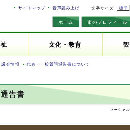
標準
サイトマップ
音声読み上げ
文字サイズ
ホーム
市のプロフィール
福祉
文化・教育
観
議会情報
代表・一般質問通告書について
問通告書
ソーシャル