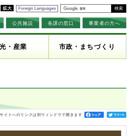
拡大
Foreign Languages
検索
公共施設
各課の窓口
事業者の方へ
光・産業
市政・まちづくり
サイトへのリンクは別ウィンドウで開きます