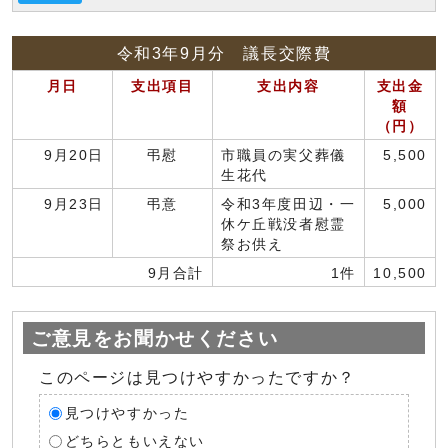
令和3年9月分 議長交際費
月日
支出項目
支出内容
支出金
額
（円）
9月20日
弔慰
市職員の実父葬儀
5,500
生花代
9月23日
弔意
令和3年度田辺・一
5,000
休ケ丘戦没者慰霊
祭お供え
9月合計
1件
10,500
ご意見をお聞かせください
このページは見つけやすかったですか？
見つけやすかった
どちらともいえない