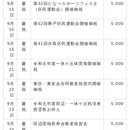
9月
慶
第32回たなべスポーツフェスタ
5,000
15
祝
（区民運動会）開催御祝
日
9月
慶
第52回興戸区民運動会開催御祝
5,000
15
祝
日
9月
慶
第41回水取区民運動会開催御祝
5,000
15
祝
日
9月
慶
令和元年度一休ケ丘体育祭開催御
5,000
21
祝
祝
日
9月
慶
東区・東友会合同敬老祝賀式開催
5,000
22
祝
御祝
日
9月
慶
令和元年度田辺・一休ケ丘戦没者
5,000
23
祝
慰霊祭お供え
日
9月
慶
田辺団地長寿会敬老祝賀会
5,000
24
祝