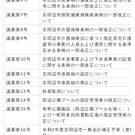
議案第6号
京田辺市廃棄物の減量および適正処理の促
等に関する条例の一部改正について
議案第7号
京田辺市国民健康保険税条例の一部改正に
いて
議案第8号
京田辺市介護保険条例の一部改正について
議案第9号
京田辺市介護保険法に基づく指定居宅介護
援等の事業の人員および運営に関する基準
定める条例の一部改正について
議案第10号
京田辺市水道事業および下水道事業の設置
に関する条例の一部改正について
議案第11号
京田辺市道路線の認定について
議案第12号
京田辺市道路線の廃止について
議案第13号
財産取得について
議案第14号
田辺公園プールの指定管理者の指定につい
議案第15号
有料公園施設（田辺公園プールを除く。）
よび一町田多目的運動広場の指定管理者の
定について
議案第16号
令和2年度京田辺市一般会計補正予算（第9