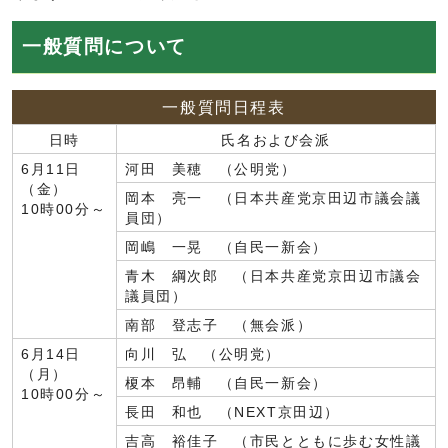
一般質問について
一般質問日程表
日時
氏名および会派
6月11日
河田 美穂 （公明党）
（金）
岡本 亮一 （日本共産党京田辺市議会議
10時00分～
員団）
岡嶋 一晃 （自民一新会）
青木 綱次郎 （日本共産党京田辺市議会
議員団）
南部 登志子 （無会派）
6月14日
向川 弘 （公明党）
（月）
榎本 昂輔 （自民一新会）
10時00分～
長田 和也 （NEXT京田辺）
吉高 裕佳子 （市民とともに歩む女性議