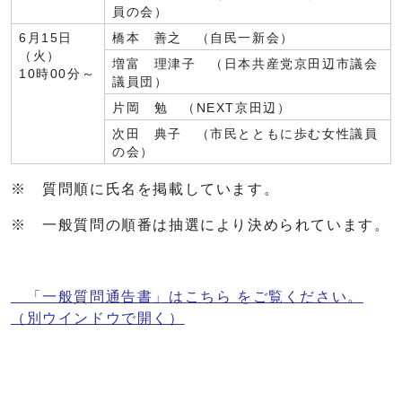
員の会）
6月15日
橋本 善之 （自民一新会）
（火）
増富 理津子 （日本共産党京田辺市議会
10時00分～
議員団）
片岡 勉 （NEXT京田辺）
次田 典子 （市民とともに歩む女性議員
の会）
※ 質問順に氏名を掲載しています。
※ 一般質問の順番は抽選により決められています。
「一般質問通告書」はこちら をご覧ください。
（別ウインドウで開く）