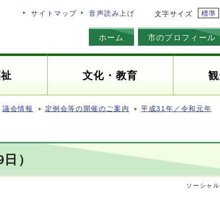
標準
サイトマップ
音声読み上げ
文字サイズ
ホーム
市のプロフィール
福祉
文化・教育
観
議会情報
定例会等の開催のご案内
平成31年／令和元年
9日）
ソーシャル