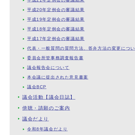
平成21年定例会の審議結果
平成20年定例会の審議結果
平成19年定例会の審議結果
平成18年定例会の審議結果
平成17年定例会の審議結果
代表・一般質問の質問方法、答弁方法の変更につ
委員会所管事務調査報告書
議会報告会について
本会議に提出された意見書案
議会BCP
議会活動【議会日誌】
傍聴・請願のご案内
議会だより
令和8年議会だより