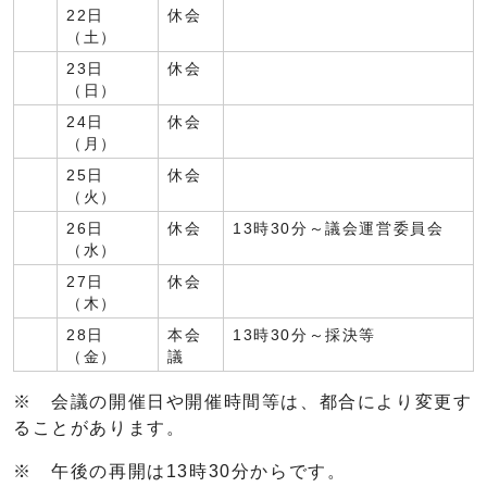
22日
休会
（土）
23日
休会
（日）
24日
休会
（月）
25日
休会
（火）
26日
休会
13時30分～議会運営委員会
（水）
27日
休会
（木）
28日
本会
13時30分～採決等
（金）
議
※ 会議の開催日や開催時間等は、都合により変更す
ることがあります。
※ 午後の再開は13時30分からです。