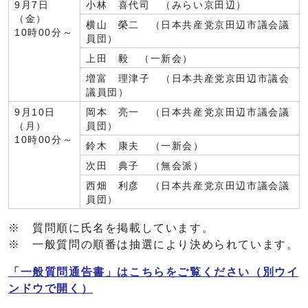
9月7日
小林 喜代司 （みらい京田辺）
（金）
横山 榮二 （日本共産党京田辺市議会議
10時00分～
員団）
上田 毅 （一新会）
増富 理津子 （日本共産党京田辺市議会
議員団）
9月10日
岡本 亮一 （日本共産党京田辺市議会議
（月）
員団）
10時00分～
鈴木 康夫 （一新会）
次田 典子 （無会派）
西畑 利彦 （日本共産党京田辺市議会議
員団）
※ 質問順に氏名を掲載しています。
※ 一般質問の順番は抽選により決められています。
「一般質問通告書」はこちらをご覧ください
（別ウイ
ンドウで開く）