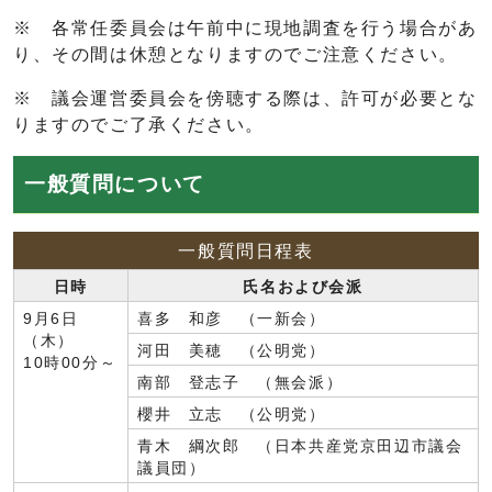
※ 各常任委員会は午前中に現地調査を行う場合があ
り、その間は休憩となりますのでご注意ください。
※ 議会運営委員会を傍聴する際は、許可が必要とな
りますのでご了承ください。
一般質問について
一般質問日程表
日時
氏名および会派
9月6日
喜多 和彦 （一新会）
（木）
河田 美穂 （公明党）
10時00分～
南部 登志子 （無会派）
櫻井 立志 （公明党）
青木 綱次郎 （日本共産党京田辺市議会
議員団）