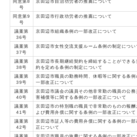
同意第8
京田辺市自治功労者の推薦について
号
同意第9
京田辺市行政功労者の推薦について
号
議案第
京田辺市組織条例の一部改正について
36号
議案第
京田辺市女性交流支援ルーム条例の制定につい
37号
議案第
京田辺市長期継続契約を締結することができる
38号
約を定める条例の制定について
議案第
京田辺市職員の勤務時間、休暇等に関する条例
39号
一部改正について
議案第
京田辺市議会の議員その他非常勤の職員の公務
40号
害補償等に関する条例の一部改正について
議案第
京田辺市の特別職の職員で非常勤のものの報酬
41号
よび費用弁償に関する条例の一部改正について
議案第
京田辺市証人等の費用弁償に関する条例の一部
42号
正について
議案第
京田辺市職員の旅費に関する条例の一部改正に