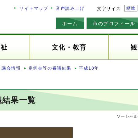
標準
サイトマップ
音声読み上げ
文字サイズ
ホーム
市のプロフィール
福祉
文化・教育
観
議会情報
定例会等の審議結果
平成18年
議結果一覧
ソーシャル