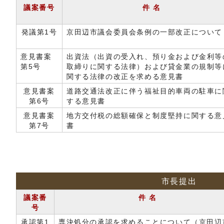
議案番号
件 名
発議第1号
京田辺市議会委員会条例の一部改正について
意見書案
出資法（出資の受入れ、預り金および金利等
第5号
取締りに関する法律）および貸金業の規制等
関する法律の改正を求める意見書
意見書案
道路交通法改正に伴う福祉目的車両の駐車に
第6号
する意見書
意見書案
地方交付税の総額確保と制度堅持に関する意
第7号
書
市長提出
議案番
件 名
号
承認第1
専決処分の承認を求めることについて（京田辺