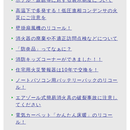
ホテル・旅館等に対する表示制度について
高温下で多発する！低圧進相コンデンサの火
災にご注意を
壁掛扇風機のリコール！
消火器の廃棄や不適正訪問点検などについて
「防炎品」ってなぁに？
消防キッズコーナーができました！！
住宅用火災警報器は10年で交換を！
ノートパソコン用バッテリーパックのリコー
ル！
エアゾール式簡易消火具の破裂事故に注意し
てください
電気カーペット「かんたん床暖」のリコー
ル！