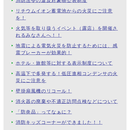
消防法令の違反対象物公表制度
リチウムイオン蓄電池からの火災にご注意
を！
火気等を取り扱うイベント（露店）を開催さ
れるみなさんへ！！
地震による電気火災を防止するためには、感
震ブレーカーが効果的！
ホテル・旅館等に対する表示制度について
高温下で多発する！低圧進相コンデンサの火
災にご注意を
壁掛扇風機のリコール！
消火器の廃棄や不適正訪問点検などについて
「防炎品」ってなぁに？
消防キッズコーナーができました！！