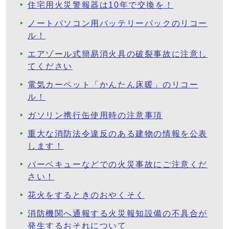
住宅用火災警報器は10年で交換を！
ノートパソコン用バッテリーパックのリコー
ル！
エアゾール式簡易消火具の破裂事故に注意し
てください
電気カーペット「かんたん床暖」のリコー
ル！
ガソリン携行缶使用時の注意事項
重大な消防法令違反のある建物の情報を公表
します！
バーベキューなどでの火災事故にご注意くだ
さい！
花火をするときのおやくそく
消防機関へ通報する火災報知設備の不具合が
発生するおそれについて