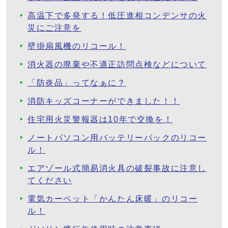
高温下で多発する！低圧進相コンデンサの火
災にご注意を
壁掛扇風機のリコール！
消火器の廃棄や不適正訪問点検などについて
「防炎品」ってなぁに？
消防キッズコーナーができました！！
住宅用火災警報器は10年で交換を！
ノートパソコン用バッテリーパックのリコー
ル！
エアゾール式簡易消火具の破裂事故に注意し
てください
電気カーペット「かんたん床暖」のリコー
ル！