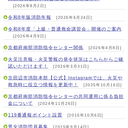
[2026年8月2日]
令和8年版消防年報
[2026年6月24日]
令和8年度「上級・普通救命講習会」開催のご案内
[2026年4月9日]
京都府南部消防指令センター関係
[2026年4月8日]
火災注意報・火災警報の発令状況はこちらからご確
認いただけます！
[2026年3月31日]
京田辺市消防本部【公式】Instagramでは、火災や
救急時に役立つ情報を更新中！
[2025年10月16日]
京都府南部消防指令センターの共同運用に係る負担
金について
[2024年11月26日]
119番通報ポイント設置
[2015年10月6日]
男女消防団員募集
[2015年9月14日]