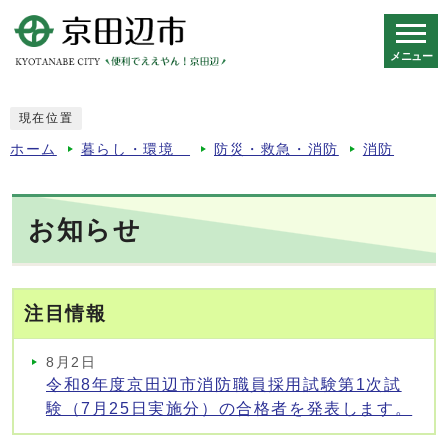
メニュー
スマートフォン表示用の情報をスキップ
現在位置
ホーム
暮らし・環境
防災・救急・消防
消防
お知らせ
注目情報
8月2日
令和8年度京田辺市消防職員採用試験第1次試
験（7月25日実施分）の合格者を発表します。