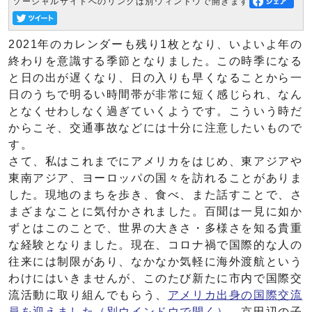
ソーシャルサイトへのリンクは別ウィンドウで開きます
2021年のカレンダーも残り1枚となり、いよいよ年の
終わりを意識する季節となりました。この時季になる
と日の出が遅くなり、日の入りも早くなることから一
日のうちで明るい時間帯が非常に短く感じられ、なん
となくせわしなく過ぎていくようです。こういう時だ
からこそ、交通事故などには十分に注意したいもので
す。
さて、私はこれまでにアメリカをはじめ、東アジアや
東南アジア、ヨーロッパの国々を訪れることがありま
した。現地のまちを歩き、食べ、また話すことで、さ
まざまなことに気付かされました。百聞は一見に如か
ずとはこのことで、世界の大きさ・多様さを知る貴重
な経験となりました。現在、コロナ禍で国際的な人の
往来には制限があり、なかなか気軽に海外渡航という
わけにはいきませんが、このたび新たに市内で国際交
流活動に取り組んでもらう、
アメリカ出身の国際交流
員を迎えました
（別ウインドウで開く）
。京田辺の子