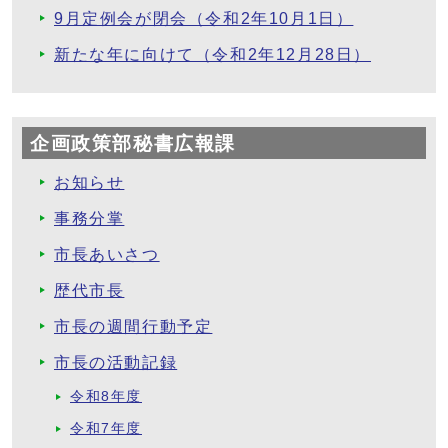
9月定例会が閉会（令和2年10月1日）
新たな年に向けて（令和2年12月28日）
企画政策部秘書広報課
お知らせ
事務分掌
市長あいさつ
歴代市長
市長の週間行動予定
市長の活動記録
令和8年度
令和7年度