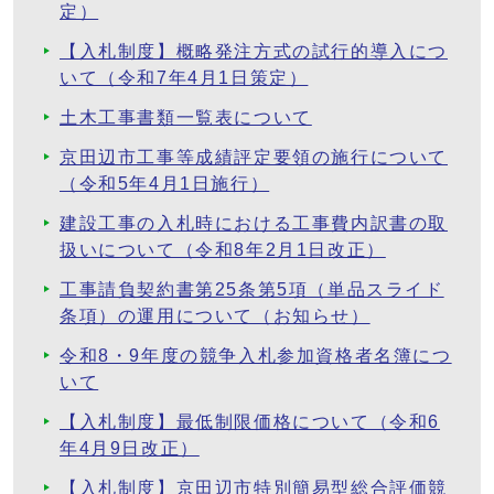
定）
【入札制度】概略発注方式の試行的導入につ
いて（令和7年4月1日策定）
土木工事書類一覧表について
京田辺市工事等成績評定要領の施行について
（令和5年4月1日施行）
建設工事の入札時における工事費内訳書の取
扱いについて（令和8年2月1日改正）
工事請負契約書第25条第5項（単品スライド
条項）の運用について（お知らせ）
令和8・9年度の競争入札参加資格者名簿につ
いて
【入札制度】最低制限価格について（令和6
年4月9日改正）
【入札制度】京田辺市特別簡易型総合評価競