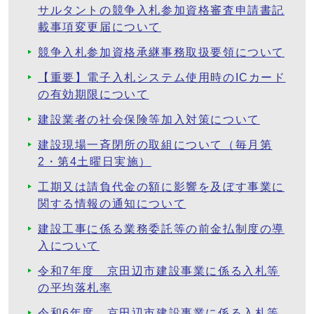
サルタントの競争入札参加資格審査申請書記
載事項変更届について
競争入札参加資格承継事務取扱要領について
【重要】電子入札システム使用時のICカード
の有効期限について
建設業者の社会保険等加入対策について
建設現場一斉閉所の取組について（毎月第
2・第4土曜日実施）
工期又は請負代金の額に影響を及ぼす事業に
関する情報の通知について
建設工事に係る業務委託等の前金払制度の導
入について
令和7年度 京田辺市建設事業に係る入札等
の平均落札率
令和6年度 京田辺市建設事業に係る入札等