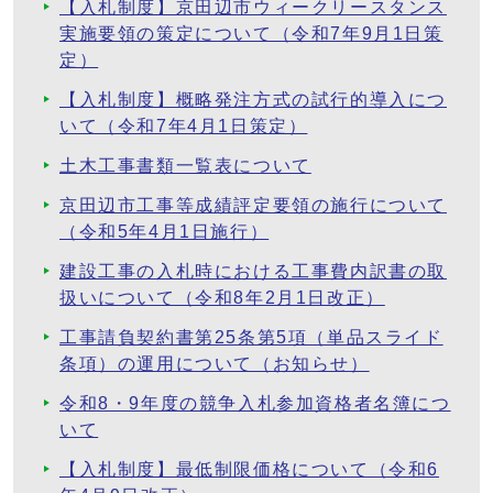
【入札制度】京田辺市ウィークリースタンス
実施要領の策定について（令和7年9月1日策
定）
【入札制度】概略発注方式の試行的導入につ
いて（令和7年4月1日策定）
土木工事書類一覧表について
京田辺市工事等成績評定要領の施行について
（令和5年4月1日施行）
建設工事の入札時における工事費内訳書の取
扱いについて（令和8年2月1日改正）
工事請負契約書第25条第5項（単品スライド
条項）の運用について（お知らせ）
令和8・9年度の競争入札参加資格者名簿につ
いて
【入札制度】最低制限価格について（令和6