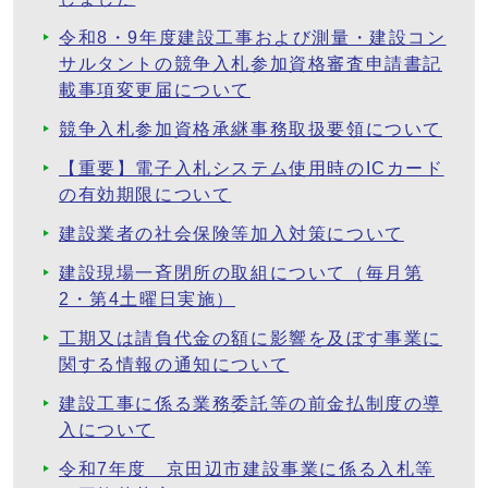
令和8・9年度建設工事および測量・建設コン
サルタントの競争入札参加資格審査申請書記
載事項変更届について
競争入札参加資格承継事務取扱要領について
【重要】電子入札システム使用時のICカード
の有効期限について
建設業者の社会保険等加入対策について
建設現場一斉閉所の取組について（毎月第
2・第4土曜日実施）
工期又は請負代金の額に影響を及ぼす事業に
関する情報の通知について
建設工事に係る業務委託等の前金払制度の導
入について
令和7年度 京田辺市建設事業に係る入札等