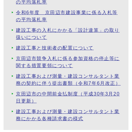
の平均落札率
令和6年度 京田辺市建設事業に係る入札等
の平均落札率
建設工事の入札にかかる「設計違算」の取り
扱いについて
建設工事と技術者の配置について
京田辺市競争入札に係る参加資格の停止等に
関する措置要領について
建設工事および測量・建設コンサルタント業
務の契約に伴う提出書類（令和7年6月改正）
京田辺市の中間前金払制度（平成30年3月20
日更新）
建設工事および測量・建設コンサルタント業
務にかかる各種請求書の様式