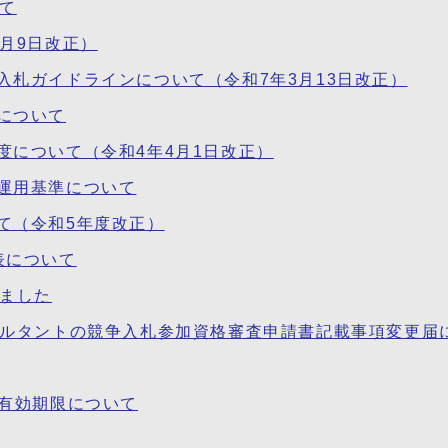
て
月9日改正）
札ガイドラインについて（令和7年3月13日改正）
について
度について（令和4年4月1日改正）
運用基準について
て（令和5年度改正）
表について
しました
サルタントの競争入札参加資格審査申請書記載事項変更届
の有効期限について