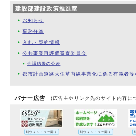
建設部建設政策推進室
お知らせ
事務分掌
入札・契約情報
公共事業再評価審査委員会
会議結果の公表
都市計画道路大住草内線事業化に係る有識者等
バナー広告
(広告主やリンク先のサイト内容に
別ウィンドウで開く
別ウィンドウで開く