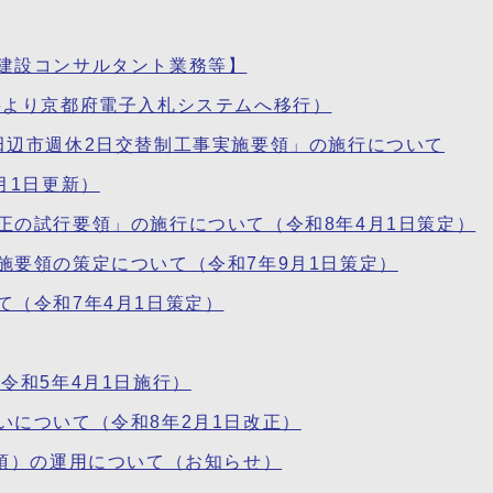
建設コンサルタント業務等】
6より京都府電子入札システムへ移行）
田辺市週休2日交替制工事実施要領」の施行について
月1日更新）
正の試行要領」の施行について（令和8年4月1日策定）
施要領の策定について（令和7年9月1日策定）
（令和7年4月1日策定）
令和5年4月1日施行）
いについて（令和8年2月1日改正）
条項）の運用について（お知らせ）