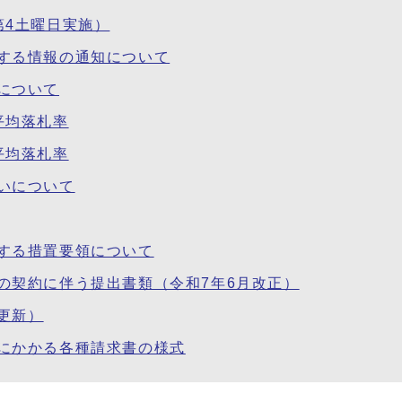
第4土曜日実施）
する情報の通知について
について
平均落札率
平均落札率
いについて
する措置要領について
の契約に伴う提出書類（令和7年6月改正）
更新）
にかかる各種請求書の様式