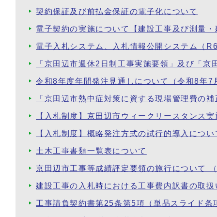
契約保証及び前払金保証の電子化について
電子契約の実施について【建設工事及び測量・
電子入札システム、入札情報公開システム（R
「京田辺市週休2日制工事実施要領」及び「京
令和8年度年間発注見通しについて（令和8年7
「京田辺市熱中症対策に資する現場管理費の補
【入札制度】京田辺市ウィークリースタンス実
【入札制度】概略発注方式の試行的導入について
土木工事書類一覧表について
京田辺市工事等成績評定要領の施行について （
建設工事の入札時における工事費内訳書の取扱
工事請負契約書第25条第5項（単品スライド