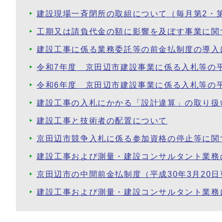
建設現場一斉閉所の取組について（毎月第2・
工期又は請負代金の額に影響を及ぼす事業に関
建設工事に係る業務委託等の前金払制度の導入
令和7年度 京田辺市建設事業に係る入札等の
令和6年度 京田辺市建設事業に係る入札等の
建設工事の入札にかかる「設計違算」の取り扱
建設工事と技術者の配置について
京田辺市競争入札に係る参加資格の停止等に関
建設工事および測量・建設コンサルタント業務
京田辺市の中間前金払制度（平成30年3月20日
建設工事および測量・建設コンサルタント業務