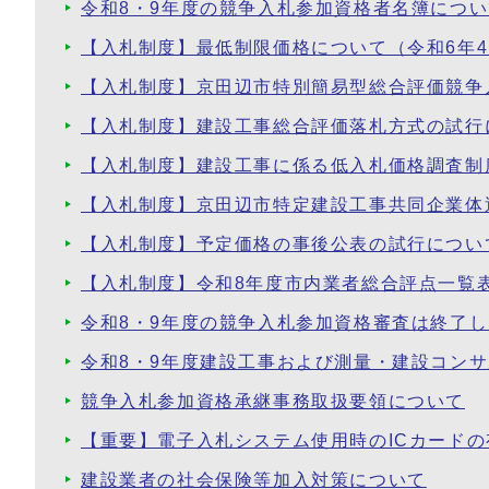
令和8・9年度の競争入札参加資格者名簿につい
【入札制度】最低制限価格について（令和6年4
【入札制度】京田辺市特別簡易型総合評価競争入
【入札制度】建設工事総合評価落札方式の試行
【入札制度】建設工事に係る低入札価格調査制
【入札制度】京田辺市特定建設工事共同企業体
【入札制度】予定価格の事後公表の試行につい
【入札制度】令和8年度市内業者総合評点一覧
令和8・9年度の競争入札参加資格審査は終了
令和8・9年度建設工事および測量・建設コン
競争入札参加資格承継事務取扱要領について
【重要】電子入札システム使用時のICカード
建設業者の社会保険等加入対策について