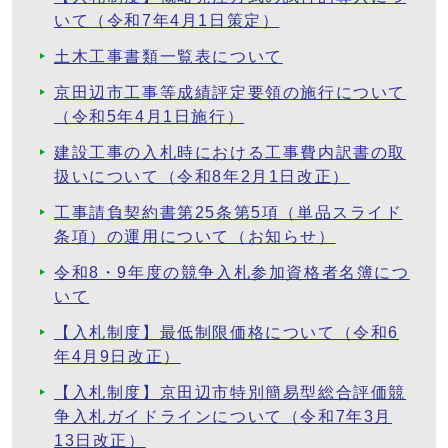
いて（令和7年4月1日策定）
土木工事書類一覧表について
京田辺市工事等成績評定要領の施行について
（令和5年4月1日施行）
建設工事の入札時における工事費内訳書の取
扱いについて（令和8年2月1日改正）
工事請負契約書第25条第5項（単品スライド
条項）の運用について（お知らせ）
令和8・9年度の競争入札参加資格者名簿につ
いて
【入札制度】最低制限価格について（令和6
年4月9日改正）
【入札制度】京田辺市特別簡易型総合評価競
争入札ガイドラインについて（令和7年3月
13日改正）