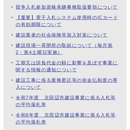
競争入札参加資格承継事務取扱要領について
【重要】電子入札システム使用時のICカード
の有効期限について
建設業者の社会保険等加入対策について
建設現場一斉閉所の取組について（毎月第
2・第4土曜日実施）
工期又は請負代金の額に影響を及ぼす事業に
関する情報の通知について
建設工事に係る業務委託等の前金払制度の導
入について
令和7年度 京田辺市建設事業に係る入札等
の平均落札率
令和6年度 京田辺市建設事業に係る入札等
の平均落札率