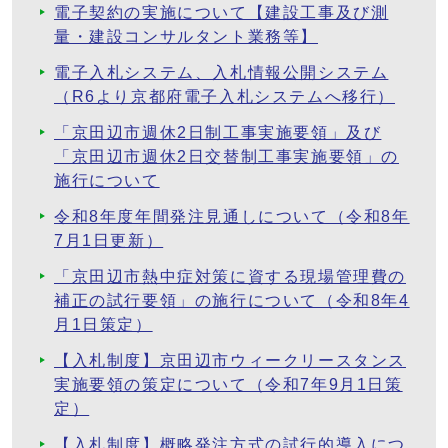
電子契約の実施について【建設工事及び測
量・建設コンサルタント業務等】
電子入札システム、入札情報公開システム
（R6より京都府電子入札システムへ移行）
「京田辺市週休2日制工事実施要領」及び
「京田辺市週休2日交替制工事実施要領」の
施行について
令和8年度年間発注見通しについて（令和8年
7月1日更新）
「京田辺市熱中症対策に資する現場管理費の
補正の試行要領」の施行について（令和8年4
月1日策定）
【入札制度】京田辺市ウィークリースタンス
実施要領の策定について（令和7年9月1日策
定）
【入札制度】概略発注方式の試行的導入につ