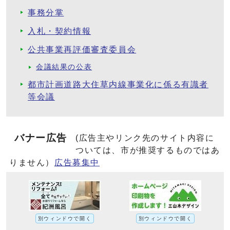
事務分掌
入札・契約情報
公共事業再評価審査委員会
会議結果の公表
都市計画道路大住草内線事業化に係る有識者
等会議
バナー広告
(広告主やリンク先のサイト内容に
ついては、市が推奨するものではあ
りません）
広告募集中
別ウィンドウで開く
別ウィンドウで開く