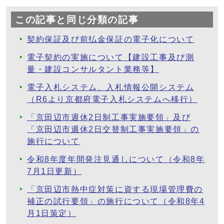
この記事と同じ分類の記事
契約保証及び前払金保証の電子化について
電子契約の実施について【建設工事及び測
量・建設コンサルタント業務等】
電子入札システム、入札情報公開システム
（R6より京都府電子入札システムへ移行）
「京田辺市週休2日制工事実施要領」及び
「京田辺市週休2日交替制工事実施要領」の
施行について
令和8年度年間発注見通しについて（令和8年
7月1日更新）
「京田辺市熱中症対策に資する現場管理費の
補正の試行要領」の施行について（令和8年4
月1日策定）