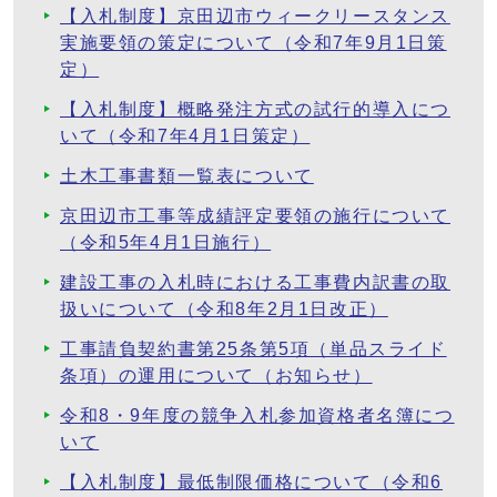
【入札制度】京田辺市ウィークリースタンス
実施要領の策定について（令和7年9月1日策
定）
【入札制度】概略発注方式の試行的導入につ
いて（令和7年4月1日策定）
土木工事書類一覧表について
京田辺市工事等成績評定要領の施行について
（令和5年4月1日施行）
建設工事の入札時における工事費内訳書の取
扱いについて（令和8年2月1日改正）
工事請負契約書第25条第5項（単品スライド
条項）の運用について（お知らせ）
令和8・9年度の競争入札参加資格者名簿につ
いて
【入札制度】最低制限価格について（令和6