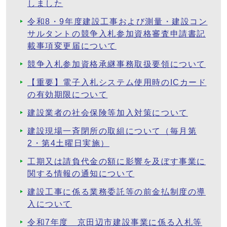
しました
令和8・9年度建設工事および測量・建設コン
サルタントの競争入札参加資格審査申請書記
載事項変更届について
競争入札参加資格承継事務取扱要領について
【重要】電子入札システム使用時のICカード
の有効期限について
建設業者の社会保険等加入対策について
建設現場一斉閉所の取組について（毎月第
2・第4土曜日実施）
工期又は請負代金の額に影響を及ぼす事業に
関する情報の通知について
建設工事に係る業務委託等の前金払制度の導
入について
令和7年度 京田辺市建設事業に係る入札等