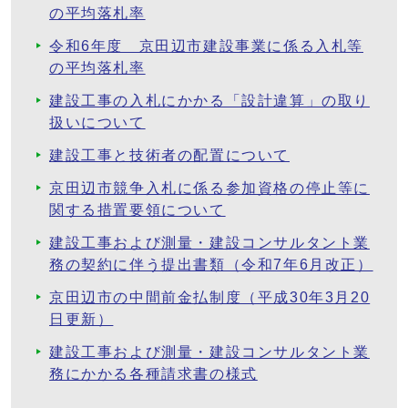
の平均落札率
令和6年度 京田辺市建設事業に係る入札等
の平均落札率
建設工事の入札にかかる「設計違算」の取り
扱いについて
建設工事と技術者の配置について
京田辺市競争入札に係る参加資格の停止等に
関する措置要領について
建設工事および測量・建設コンサルタント業
務の契約に伴う提出書類（令和7年6月改正）
京田辺市の中間前金払制度（平成30年3月20
日更新）
建設工事および測量・建設コンサルタント業
務にかかる各種請求書の様式