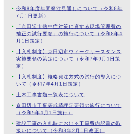
令和8年度年間発注見通しについて（令和8年
7月1日更新）
「京田辺市熱中症対策に資する現場管理費の
補正の試行要領」の施行について（令和8年4
月1日策定）
【入札制度】京田辺市ウィークリースタンス
実施要領の策定について（令和7年9月1日策
定）
【入札制度】概略発注方式の試行的導入につ
いて（令和7年4月1日策定）
土木工事書類一覧表について
京田辺市工事等成績評定要領の施行について
（令和5年4月1日施行）
建設工事の入札時における工事費内訳書の取
扱いについて（令和8年2月1日改正）