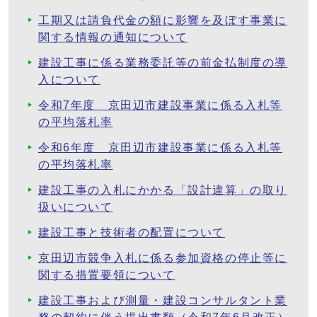
工期又は請負代金の額に影響を及ぼす事業に
関する情報の通知について
建設工事に係る業務委託等の前金払制度の導
入について
令和7年度 京田辺市建設事業に係る入札等
の平均落札率
令和6年度 京田辺市建設事業に係る入札等
の平均落札率
建設工事の入札にかかる「設計違算」の取り
扱いについて
建設工事と技術者の配置について
京田辺市競争入札に係る参加資格の停止等に
関する措置要領について
建設工事および測量・建設コンサルタント業