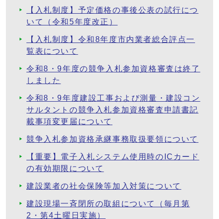
【入札制度】予定価格の事後公表の試行につ
いて（令和5年度改正）
【入札制度】令和8年度市内業者総合評点一
覧表について
令和8・9年度の競争入札参加資格審査は終了
しました
令和8・9年度建設工事および測量・建設コン
サルタントの競争入札参加資格審査申請書記
載事項変更届について
競争入札参加資格承継事務取扱要領について
【重要】電子入札システム使用時のICカード
の有効期限について
建設業者の社会保険等加入対策について
建設現場一斉閉所の取組について（毎月第
2・第4土曜日実施）