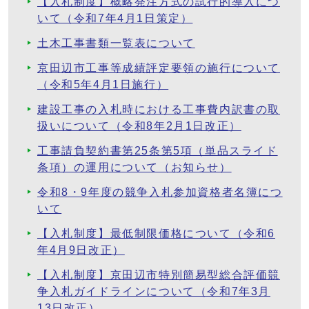
【入札制度】概略発注方式の試行的導入につ
いて（令和7年4月1日策定）
土木工事書類一覧表について
京田辺市工事等成績評定要領の施行について
（令和5年4月1日施行）
建設工事の入札時における工事費内訳書の取
扱いについて（令和8年2月1日改正）
工事請負契約書第25条第5項（単品スライド
条項）の運用について（お知らせ）
令和8・9年度の競争入札参加資格者名簿につ
いて
【入札制度】最低制限価格について（令和6
年4月9日改正）
【入札制度】京田辺市特別簡易型総合評価競
争入札ガイドラインについて（令和7年3月
13日改正）