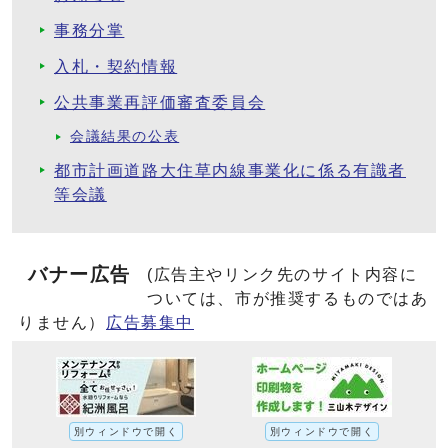
事務分掌
入札・契約情報
公共事業再評価審査委員会
会議結果の公表
都市計画道路大住草内線事業化に係る有識者
等会議
バナー広告
(広告主やリンク先のサイト内容に
ついては、市が推奨するものではあ
りません）
広告募集中
別ウィンドウで開く
別ウィンドウで開く