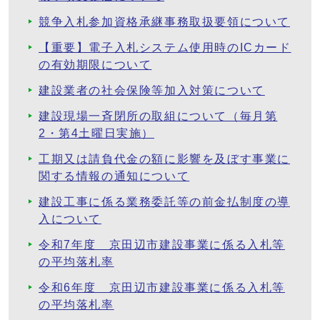
競争入札参加資格承継事務取扱要領について
【重要】電子入札システム使用時のICカード
の有効期限について
建設業者の社会保険等加入対策について
建設現場一斉閉所の取組について（毎月第
2・第4土曜日実施）
工期又は請負代金の額に影響を及ぼす事業に
関する情報の通知について
建設工事に係る業務委託等の前金払制度の導
入について
令和7年度 京田辺市建設事業に係る入札等
の平均落札率
令和6年度 京田辺市建設事業に係る入札等
の平均落札率