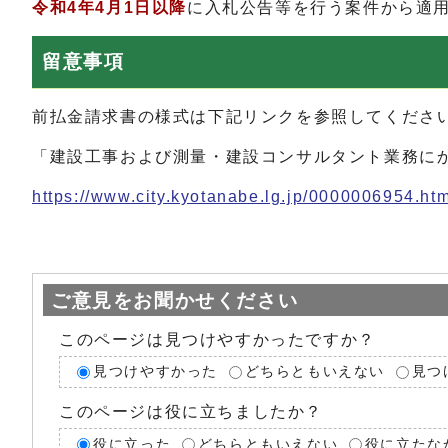
令和4年4月1日以降
に入札公告等を行う案件から適
留意事項
前払金請求書の様式は下記リンクを参照してくださ
「建設工事および測量・建設コンサルタント業務に
https://www.city.kyotanabe.lg.jp/0000006954.htm
ご意見をお聞かせください
このページは見つけやすかったですか？
見つけやすかった
どちらともいえない
見つ
このページは役に立ちましたか？
役に立った
どちらともいえない
役に立たな