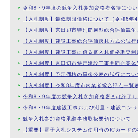
令和8・9年度の競争入札参加資格者名簿につい
【入札制度】最低制限価格について（令和6年4
【入札制度】京田辺市特別簡易型総合評価競争入
【入札制度】建設工事総合評価落札方式の試行
【入札制度】建設工事に係る低入札価格調査制
【入札制度】京田辺市特定建設工事共同企業体
【入札制度】予定価格の事後公表の試行につい
【入札制度】令和8年度市内業者総合評点一覧
令和8・9年度の競争入札参加資格審査は終了
令和8・9年度建設工事および測量・建設コン
競争入札参加資格承継事務取扱要領について
【重要】電子入札システム使用時のICカード