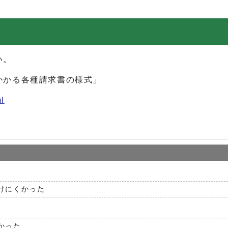
用
い。
かかる各種請求書の様式」
l
けにくかった
かった