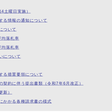
第4土曜日実施）
する情報の通知について
について
平均落札率
平均落札率
いについて
する措置要領について
の契約に伴う提出書類（令和7年6月改正）
更新）
にかかる各種請求書の様式