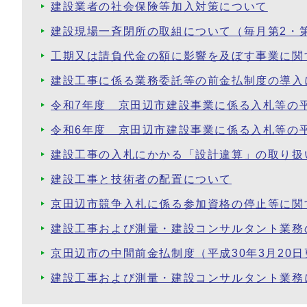
建設業者の社会保険等加入対策について
建設現場一斉閉所の取組について（毎月第2・
工期又は請負代金の額に影響を及ぼす事業に関
建設工事に係る業務委託等の前金払制度の導入
令和7年度 京田辺市建設事業に係る入札等の
令和6年度 京田辺市建設事業に係る入札等の
建設工事の入札にかかる「設計違算」の取り扱
建設工事と技術者の配置について
京田辺市競争入札に係る参加資格の停止等に関
建設工事および測量・建設コンサルタント業務
京田辺市の中間前金払制度（平成30年3月20日
建設工事および測量・建設コンサルタント業務