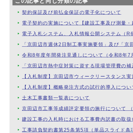
この記事と同じ分類の記事
契約保証及び前払金保証の電子化について
電子契約の実施について【建設工事及び測量・
電子入札システム、入札情報公開システム（R
「京田辺市週休2日制工事実施要領」及び「京
令和8年度年間発注見通しについて（令和8年7
「京田辺市熱中症対策に資する現場管理費の補
【入札制度】京田辺市ウィークリースタンス実
【入札制度】概略発注方式の試行的導入について
土木工事書類一覧表について
京田辺市工事等成績評定要領の施行について （
建設工事の入札時における工事費内訳書の取扱
工事請負契約書第25条第5項（単品スライド