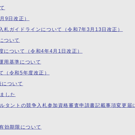
て
月9日改正）
札ガイドラインについて（令和7年3月13日改正）
について
度について（令和4年4月1日改正）
運用基準について
て（令和5年度改正）
表について
しました
サルタントの競争入札参加資格審査申請書記載事項変更届
の有効期限について