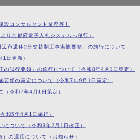
建設コンサルタント業務等】
6より京都府電子入札システムへ移行）
田辺市週休2日交替制工事実施要領」の施行について
月1日更新）
正の試行要領」の施行について（令和8年4月1日策定）
施要領の策定について（令和7年9月1日策定）
（令和7年4月1日策定）
令和5年4月1日施行）
いについて（令和8年2月1日改正）
条項）の運用について（お知らせ）