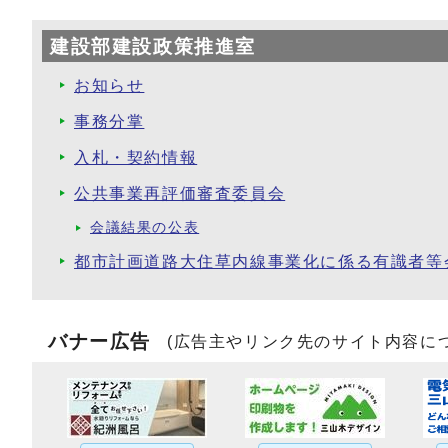
建設部建設政策推進室
お知らせ
事務分掌
入札・契約情報
公共事業再評価審査委員会
会議結果の公表
都市計画道路大住草内線事業化に係る有識者等
バナー広告
(広告主やリンク先のサイト内容に