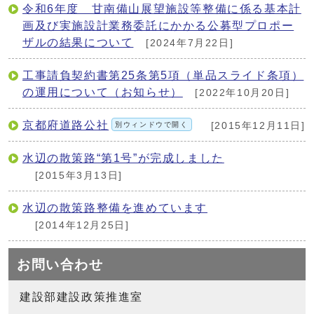
令和6年度 甘南備山展望施設等整備に係る基本計
画及び実施設計業務委託にかかる公募型プロポー
ザルの結果について
[2024年7月22日]
工事請負契約書第25条第5項（単品スライド条項）
の運用について（お知らせ）
[2022年10月20日]
京都府道路公社
別ウィンドウで開く
[2015年12月11日]
水辺の散策路“第1号”が完成しました
[2015年3月13日]
水辺の散策路整備を進めています
[2014年12月25日]
お問い合わせ
建設部建設政策推進室