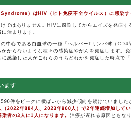
iciency Syndrome）はHIV（ヒト免疫不全ウイル
けではありません。HIVに感染してからエイズを発症す
然に治まります。
みの中心である白血球の一種「ヘルパーTリンパ球（CD
らかからないような種々の感染症やがんを発症します。免
ルスに感染した人がこれらのうちどれかを発症した時点で
います
1590件をピークに横ばいから減少傾向を続けていました
（2022年884人、2023年960人）で2年連続増加して
感染者の3人に1人になります。
治療が遅れる原因ともな