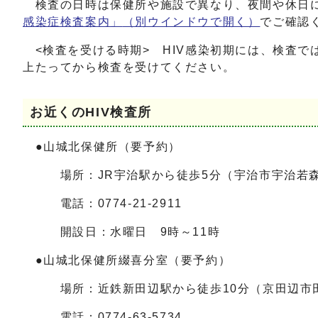
検査の日時は保健所や施設で異なり、夜間や休日に
感染症検査案内」
（別ウインドウで開く）
でご確認
<検査を受ける時期> HIV感染初期には、検査で
上たってから検査を受けてください。
お近くのHIV検査所
●山城北保健所（要予約）
場所：JR宇治駅から徒歩5分（宇治市宇治若森
電話：0774-21-2911
開設日：水曜日 9時～11時
●山城北保健所綴喜分室（要予約）
場所：近鉄新田辺駅から徒歩10分（京田辺市田
電話：0774-63-5734