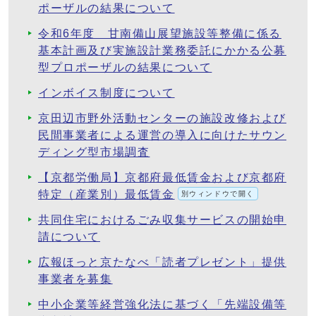
ポーザルの結果について
令和6年度 甘南備山展望施設等整備に係る
基本計画及び実施設計業務委託にかかる公募
型プロポーザルの結果について
インボイス制度について
京田辺市野外活動センターの施設改修および
民間事業者による運営の導入に向けたサウン
ディング型市場調査
【京都労働局】京都府最低賃金および京都府
特定（産業別）最低賃金
別ウィンドウで開く
共同住宅におけるごみ収集サービスの開始申
請について
広報ほっと京たなべ「読者プレゼント」提供
事業者を募集
中小企業等経営強化法に基づく「先端設備等