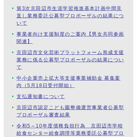
第3次京田辺市生涯学習推進基本計画中間見
直し業務委託公募型プロポーザルの結果につ
いて
事業者向け支援制度のご案内【男女共同参画
関連】
京田辺市文化芸術プラットフォーム形成支援
業務に係る公募型プロポーザルの結果につい
て
中小企業売上拡大等支援事業補助金 募集案
内（5月18日受付開始）
支払通知書について
京田辺市認定こども園整備運営事業者公募型
プロポーザル審査結果
令和5～10年度債務負担行為 京田辺市学校
給食センター給食調理等業務委託公募型プロ