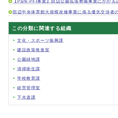
【Park-PFI事業】田辺公園拡張整備事業にか
田辺中央体育館大規模改修事業に係る優先交渉者
この分類に関連する組織
文化・スポーツ振興課
建設政策推進室
公園緑地課
清掃衛生課
学校教育課
経営管理室
下水道課