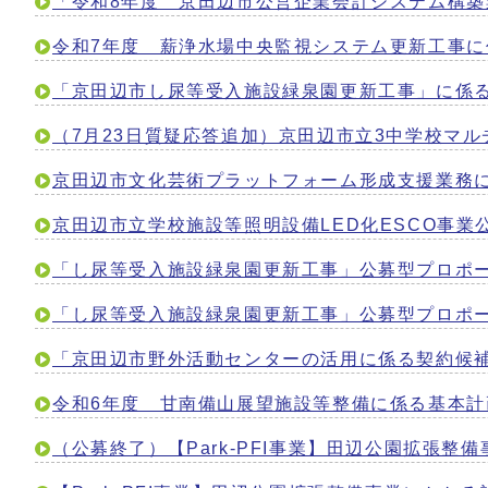
「令和8年度 京田辺市公営企業会計システム構
令和7年度 薪浄水場中央監視システム更新工事
「京田辺市し尿等受入施設緑泉園更新工事」に係
（7月23日質疑応答追加）京田辺市立3中学校マ
京田辺市文化芸術プラットフォーム形成支援業務
京田辺市立学校施設等照明設備LED化ESCO事
「し尿等受入施設緑泉園更新工事」公募型プロポ
「し尿等受入施設緑泉園更新工事」公募型プロポ
「京田辺市野外活動センターの活用に係る契約候
令和6年度 甘南備山展望施設等整備に係る基本
（公募終了）【Park-PFI事業】田辺公園拡張