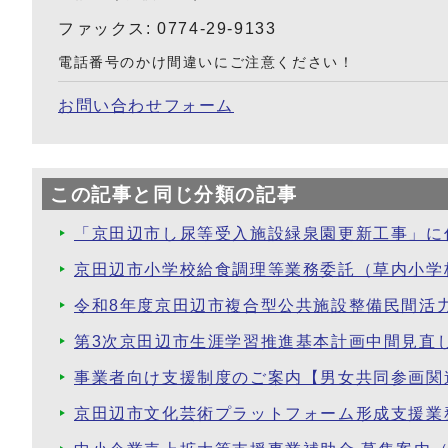
ファックス: 0774-29-9133
電話番号のかけ間違いにご注意ください！
お問い合わせフォーム
この記事と同じ分類の記事
「京田辺市し尿等受入施設緑泉園更新工事」に
京田辺市小学校給食調理等業務委託（草内小学
令和8年度京田辺市複合型公共施設整備民間活
第3次京田辺市生涯学習推進基本計画中間見直
事業者向け支援制度のご案内【男女共同参画関
京田辺市文化芸術プラットフォーム形成支援業