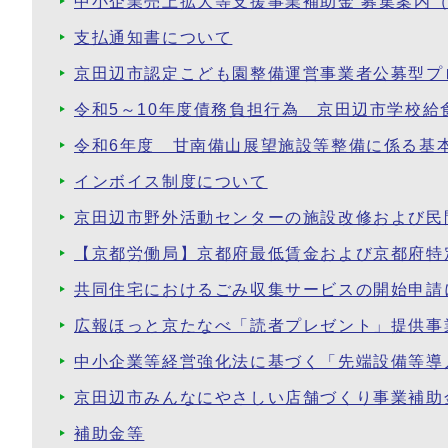
中小企業売上拡大等支援事業補助金 募集案内（
支払通知書について
京田辺市認定こども園整備運営事業者公募型プ
令和5～10年度債務負担行為 京田辺市学校
令和6年度 甘南備山展望施設等整備に係る基
インボイス制度について
京田辺市野外活動センターの施設改修および民
【京都労働局】京都府最低賃金および京都府特
共同住宅におけるごみ収集サービスの開始申請
広報ほっと京たなべ「読者プレゼント」提供事
中小企業等経営強化法に基づく「先端設備等導
京田辺市みんなにやさしい店舗づくり事業補助
補助金等