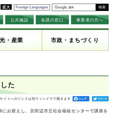
拡大
Foreign Languages
検索
公共施設
各課の窓口
事業者の方へ
光・産業
市政・まちづくり
ました
サイトへのリンクは別ウィンドウで開きます
講師にお迎えし、京田辺市立社会福祉センターで講座を