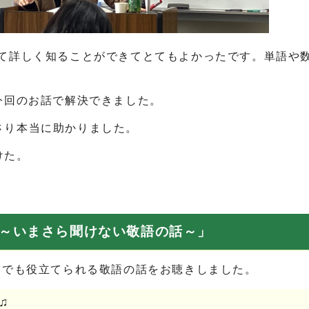
いて詳しく知ることができてとてもよかったです。単語や
今回のお話で解決できました。
さり本当に助かりました。
けた。
ン～いまさら聞けない敬語の話～」
トでも役立てられる敬語の話をお聴きしました。
♫