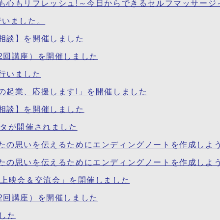
も心もリフレッシュ!～今日からできるセルフマッサージ
行いました。
相談】を開催しました
2回講座）を開催しました
行いました
の起業、応援します!」を開催しました
相談】を開催しました
スタが開催されました
たの思いを伝えるためにエンディングノートを作成しよ
たの思いを伝えるためにエンディングノートを作成しよ
D上映会＆交流会」を開催しました
2回講座）を開催しました
した