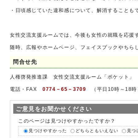
・日頃感じていた違和感について、解消することも
女性交流支援ルームでは、今後も女性の就職を応援
随時、広報やホームページ、フェイスブックやちら
問合せ先
人権啓発推進課 女性交流支援ルーム「ポケット」
電話・FAX
0774－65－3709
（平日10時～18時
ご意見をお聞かせください
このページは見つけやすかったですか？
見つけやすかった
どちらともいえない
見つ