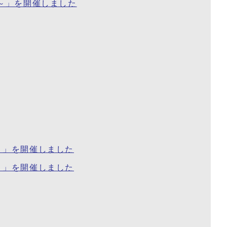
～」を開催しました
う」を開催しました
う」を開催しました