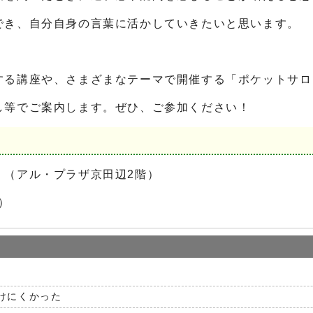
でき、自分自身の言葉に活かしていきたいと思います。
する講座や、さまざまなテーマで開催する「ポケットサロ
し等でご案内します。ぜひ、ご参加ください！
 （アル・プラザ京田辺2階）
）
けにくかった