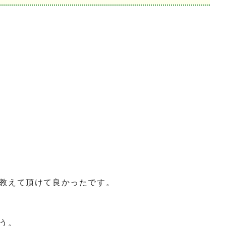
教えて頂けて良かったです。
う。