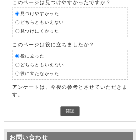
このページは見つけやすかったですか？
見つけやすかった
どちらともいえない
見つけにくかった
このページは役に立ちましたか？
役に立った
どちらともいえない
役に立たなかった
アンケートは、今後の参考とさせていただきま
す。
確認
お問い合わせ