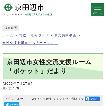
メニュー
スマートフォン表示用の情報をスキップ
現在位置
ホーム
市政・まちづくり
男女共同参画
女性交流支援ルーム「ポケット」
京田辺市女性交流支援ルーム
「ポケット」だより
[2023年7月27日]
ID:11470
ソーシャルサイトへのリンクは別ウィンドウで開きます