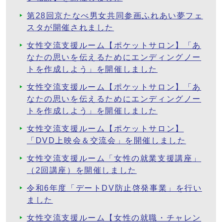
第28回京たなべ男女共同参画ふれあい夢フェ
スタが開催されました
女性交流支援ルーム【ポケットサロン】「あ
なたの思いを伝えるためにエンディングノー
トを作成しよう」を開催しました
女性交流支援ルーム【ポケットサロン】「あ
なたの思いを伝えるためにエンディングノー
トを作成しよう」を開催しました
女性交流支援ルーム【ポケットサロン】
「DVD上映会＆交流会」を開催しました
女性交流支援ルーム「女性の就業支援講座」
（2回講座）を開催しました
令和6年度「デートDV防止啓発事業」を行い
ました
女性交流支援ルーム【女性の就職・チャレン