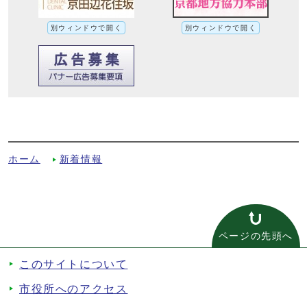
別ウィンドウで開く
別ウィンドウで開く
京田辺市女性交流支援ルーム「ポケット」
だよりへの別ルート
ホーム
新着情報
ページの先頭へ
このサイトについて
市役所へのアクセス