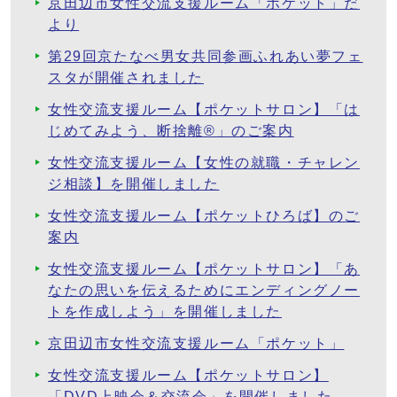
京田辺市女性交流支援ルーム「ポケット」だ
より
第29回京たなべ男女共同参画ふれあい夢フェ
スタが開催されました
女性交流支援ルーム【ポケットサロン】「は
じめてみよう、断捨離®」のご案内
女性交流支援ルーム【女性の就職・チャレン
ジ相談】を開催しました
女性交流支援ルーム【ポケットひろば】のご
案内
女性交流支援ルーム【ポケットサロン】「あ
なたの思いを伝えるためにエンディングノー
トを作成しよう」を開催しました
京田辺市女性交流支援ルーム「ポケット」
女性交流支援ルーム【ポケットサロン】
「DVD上映会＆交流会」を開催しました