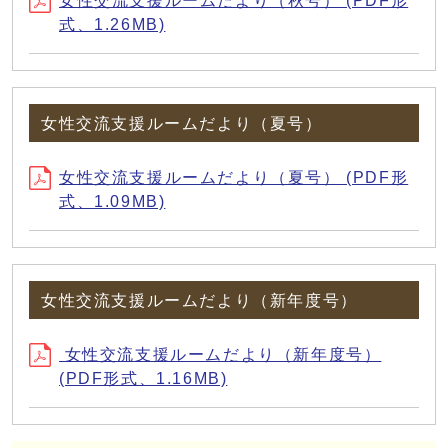
女性交流支援ルームだより（秋号） (PDF形
式、1.26MB)
女性交流支援ルームだより（夏号）
女性交流支援ルームだより（夏号） (PDF形
式、1.09MB)
女性交流支援ルームだより（新年度号）
女性交流支援ルームだより（新年度号）
(PDF形式、1.16MB)